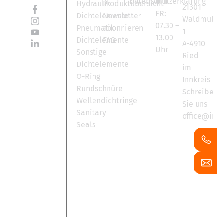
Datenschutzerklärung
Uhr
Hydraulik
Produktübersicht
21301
FR:
Dichtelemente
Newsletter
Waldmüll
07.30 –
Pneumatik
abonnieren
1
13.00
Dichtelemente
FAQ
A-4910
Uhr
Sonstige
Ried
Dichtelemente
im
O-Ring
Innkreis
Rundschnüre
Schreibe
Wellendichtringe
Sie uns
Sanitary
office@in
Seals