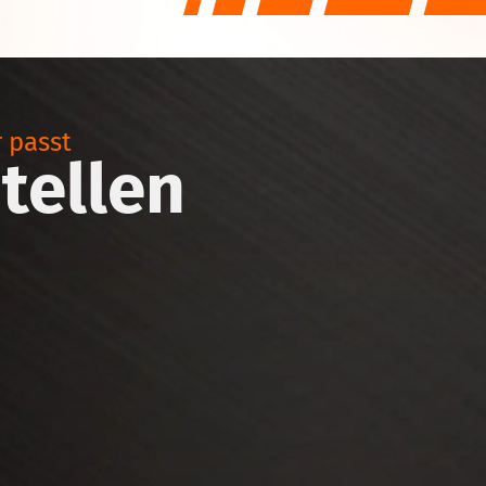
r passt
tellen