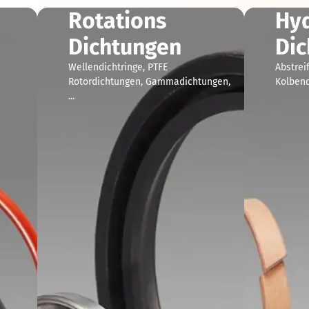
Rotations
Hyd
Dichtungen
Dic
Wellendichtringe, PTFE
Abstrei
Rotordichtungen, Gammadichtungen,
Kolben
...