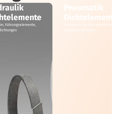
raulik
Pneumatik
htelemente
Dichtelement
fer, Führungselemente,
Symmetrische Pneumatikdicht
dichtungen
Stangendichtungen