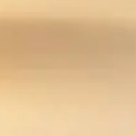
sible
istert,
nt!