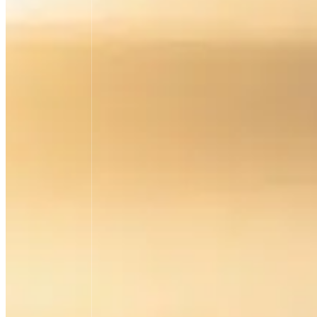
Impos
Unsere Dichtungstechnik me
was sonst unmöglich schei
mehr erfahren