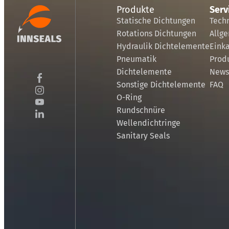
Produkte
Serv
Statische Dichtungen
Tech
Rotations Dichtungen
Allg
Hydraulik Dichtelemente
Eink
Pneumatik
Prod
Dichtelemente
News
Sonstige Dichtelemente
FAQ
O-Ring
Rundschnüre
Wellendichtringe
Sanitary Seals